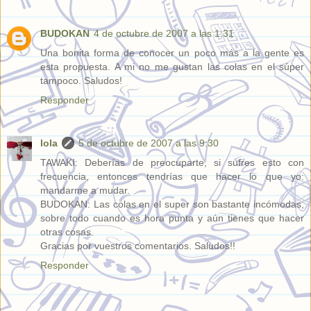
BUDOKAN
4 de octubre de 2007 a las 1:31
Una bonita forma de conocer un poco más a la gente es
esta propuesta. A mi no me gustan las colas en el súper
tampoco. Saludos!
Responder
lola
5 de octubre de 2007 a las 9:30
TAWAKI: Deberías de preocuparte, si sufres esto con
frecuencia, entonces tendrías que hacer lo que yo:
mandarme a mudar.
BUDOKAN: Las colas en el super son bastante incómodas,
sobre todo cuando es hora punta y aún tienes que hacer
otras cosas.
Gracias por vuestros comentarios. Saludos!!
Responder