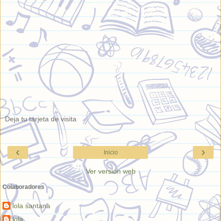
Deja tu tarjeta de visita
‹
›
Inicio
Ver versión web
Colaboradores
lola santana
lola