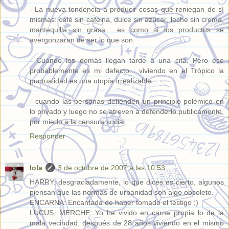
- La nueva tendencia a producir cosas que reniegan de sí
mismas: café sin cafeina, dulce sin azúcar, leche sin crema,
mantequilla sin grasa... es como si los productos se
avergonzaran de ser lo que son
- Cuando los demás llegan tarde a una cita. Pero ese
probablemente es mi defecto... viviendo en el Trópico la
puntualidad es una utopía irrealizable...
- cuando las personas defienden un principio polémico en
lo privado y luego no se atreven a defenderlo publicamente,
por miedo a la censura social
Responder
lola
3 de octubre de 2007 a las 10:53
HARRY: desgraciadamente, lo que dices es cierto, algunos
piensan que las normas de urbanidad son algo obsoleto.
ENCARNA: Encantada de haber tomado el testigo ;)
LUCUS, MERCHE: Yo he vivido en carne propia lo de la
mala vecindad, después de 28 años viviendo en el mismo