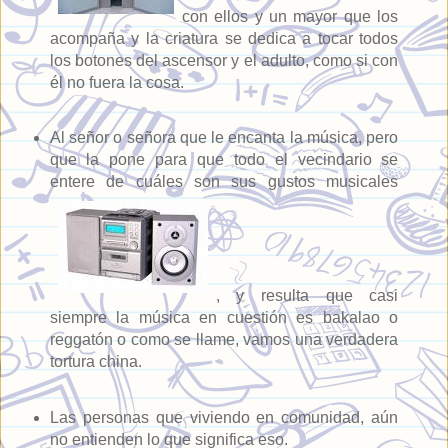
con ellos y un mayor que los
acompaña y la criatura se dedica a tocar todos
los botones del ascensor y el adulto, como si con
él no fuera la cosa.
Al señor o señora que le encanta la música, pero
que la pone para que todo el vecindario se
entere de cuáles son sus gustos musicales
, y resulta que casi
siempre la música en cuestión es bakalao o
reggatón o como se llame, vamos una verdadera
tortura china.
Las personas que viviendo en comunidad, aún
no entienden lo que significa eso.