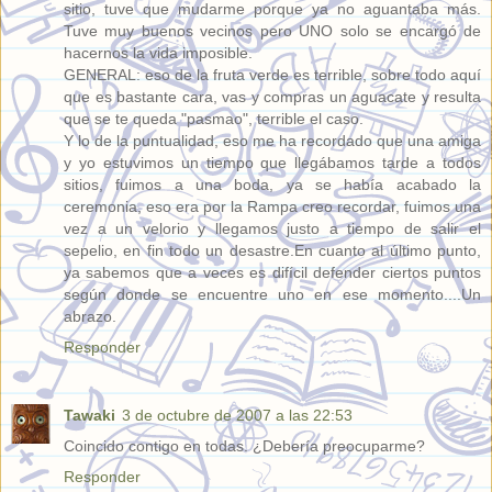
sitio, tuve que mudarme porque ya no aguantaba más.
Tuve muy buenos vecinos pero UNO solo se encargó de
hacernos la vida imposible.
GENERAL: eso de la fruta verde es terrible, sobre todo aquí
que es bastante cara, vas y compras un aguacate y resulta
que se te queda "pasmao", terrible el caso.
Y lo de la puntualidad, eso me ha recordado que una amiga
y yo estuvimos un tiempo que llegábamos tarde a todos
sitios, fuimos a una boda, ya se había acabado la
ceremonia, eso era por la Rampa creo recordar, fuimos una
vez a un velorio y llegamos justo a tiempo de salir el
sepelio, en fin todo un desastre.En cuanto al último punto,
ya sabemos que a veces es difícil defender ciertos puntos
según donde se encuentre uno en ese momento....Un
abrazo.
Responder
Tawaki
3 de octubre de 2007 a las 22:53
Coincido contigo en todas. ¿Debería preocuparme?
Responder