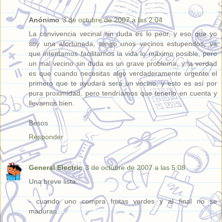
Anónimo
3 de octubre de 2007 a las 2:04
La convivencia vecinal sin duda es lo peor, y eso que yo
soy una afortunada, tengo unos vecinos estupendos, ya
que intentamos facilitarnos la vida lo máximo posible, pero
un mal vecino sin duda es un grave problema, y la verdad
es que cuando necesitas algo verdaderamente urgente el
primero que te ayudará será un vecino, y esto es así por
pura proximidad, pero tendríamos que tenerlo en cuenta y
llevarnos bien.
Besos
Responder
General Electric
3 de octubre de 2007 a las 5:08
Una breve lista:
- cuando uno compra frutas verdes y al final no se
maduran...