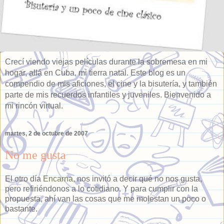
Crecí viendo viejas películas durante la sobremesa en mi
hogar, allá en Cuba, mi tierra natal. Este blog es un
compendio de mis aficiones, el cine y la bisutería, y también
parte de mis recuerdos infantiles y juveniles. Bienvenido a
mi rincón virtual.
martes, 2 de octubre de 2007
No me gusta
El otro día
Encarna
, nos invitó a decir qué no nos gusta,
pero refiriéndonos a lo cotidiano. Y para cumplir con la
propuesta, ahí van las cosas que me molestan un poco o
bastante.