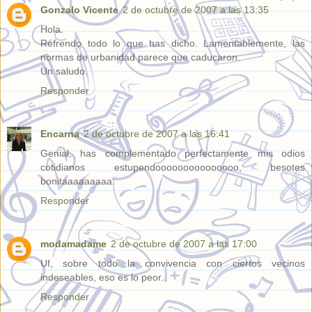
Gonzalo Vicente
2 de octubre de 2007 a las 13:35
Hola.
Refrendo todo lo que has dicho. Lamentablemente, las
normas de urbanidad parece que caducaron.
Un saludo.
Responder
Encarna
2 de octubre de 2007 a las 16:41
Genial, has complementado perfectamente mis odios
cotidianos estupendooooooooooooooo, besotes
bonitaaaaaaaaa.
Responder
modamadame
2 de octubre de 2007 a las 17:00
Uf, sobre todo la convivencia con ciertos vecinos
indeseables, eso es lo peor.
Responder